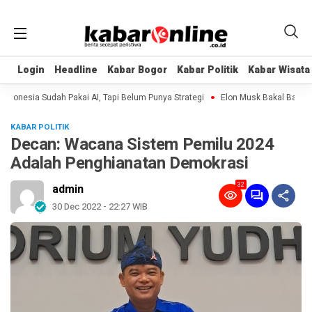
Login
Login
Headline
Headline
Kabar Bogor
Kabar Bogor
Kabar Politik
Kabar Politik
Kabar Wisata
Kabar Wisata
nesia Sudah Pakai AI, Tapi Belum Punya Strategi
Elon Musk Bakal Bangun Pa
KABAR POLITIK
Decan: Wacana Sistem Pemilu 2024
Adalah Penghianatan Demokrasi
32
admin
30 Dec 2022 - 22:27 WIB