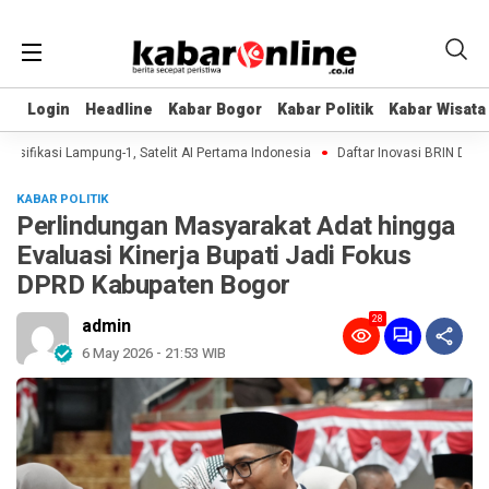
Login
Login
Headline
Headline
Kabar Bogor
Kabar Bogor
Kabar Politik
Kabar Politik
Kabar Wisata
Kabar Wisata
sifikasi Lampung-1, Satelit AI Pertama Indonesia
Daftar Inovasi BRIN Dipamer
KABAR POLITIK
Perlindungan Masyarakat Adat hingga
Evaluasi Kinerja Bupati Jadi Fokus
DPRD Kabupaten Bogor
28
admin
6 May 2026 - 21:53 WIB