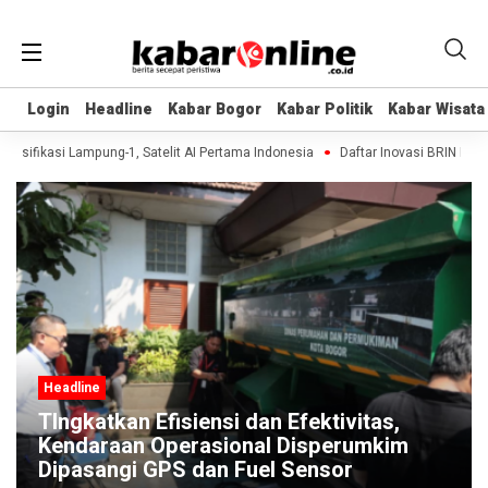
Login
Login
Headline
Headline
Kabar Bogor
Kabar Bogor
Kabar Politik
Kabar Politik
Kabar Wisata
Kabar Wisata
ifikasi Lampung-1, Satelit AI Pertama Indonesia
Daftar Inovasi BRIN Dipamer
Headline
Pemkot Bogor Gencarkan Razia Angkot
Tua