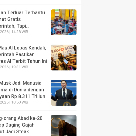
lah Terluar Terbantu
net Gratis
rintah, Tapi…
2026 | 14:28 WIB
au AI Lepas Kendali,
rintah Pastikan
es AI Terbit Tahun Ini
2026 | 19:31 WIB
 Musk Jadi Manusia
ama di Dunia dengan
aan Rp 8.311 Triliun
2025 | 10:50 WIB
g-orang Abad ke-20
ap Daging Gajah
t Jadi Steak