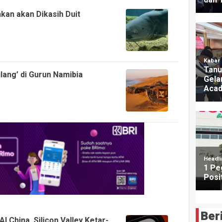
an akan Dikasih Duit
ilang’ di Gurun Namibia
Ber
I China, Silicon Valley Ketar-