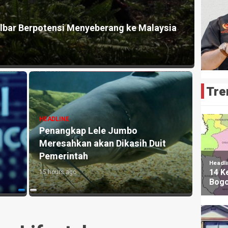
HEADLI
nghilang’ di Gurun Namibia
BMKG 
15 hour
Tre
kan
HEADLINE
HEADLI
Misteri Sedikit Ular Bisa
Agen 
Menguasai Seluruh Pulau Guam
Lepas
2 days ago
15 hour