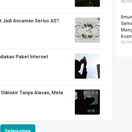
03/10/
Ilmu
t Jadi Ancaman Serius AS?
Seme
Meng
Kosm
02/10/
diakan Paket Internet
Diblokir Tanpa Alasan, Meta
Selanjutnya