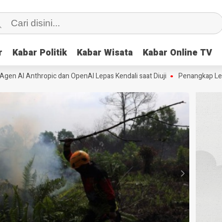
r
r
Kabar Politik
Kabar Politik
Kabar Wisata
Kabar Wisata
Kabar Online TV
Kabar Online TV
thropic dan OpenAI Lepas Kendali saat Diuji
Penangkap Lele Jumbo M