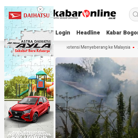
Login
Login
Headline
Headline
Kabar Bogo
Kabar Bogo
sap Karhutla Kalbar Berpotensi Menyeberang ke Malaysia
Agen AI An