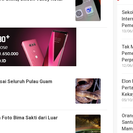
Seko
Inter
Peme
13/06/
Tak M
Peme
Perpr
12/06/
Elon
asai Seluruh Pulau Guam
Pert
Kekay
05/10/
Oran
Foto Bima Sakti dari Luar
Sant
Mamu