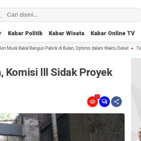
r
r
Kabar Politik
Kabar Politik
Kabar Wisata
Kabar Wisata
Kabar Online TV
Kabar Online TV
Bakal Bangun Pabrik di Bulan, Optimis dalam Waktu Dekat
Tokek Berke
 Komisi lll Sidak Proyek
17