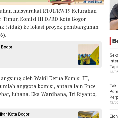
uhan masyarakat RT01/RW19 Kelurahan
Timur, Komisi III DPRD Kota Bogor
k (sidak) ke lokasi proyek pembangunan
6).
B
a Bogor
Seko
Inte
Tap
13/06
langsung oleh Wakil Ketua Komisi III,
umlah anggota komisi, antara lain Ence
Tak 
Peme
yhar, Juhana, Eka Wardhana, Tri Riyanto,
Perp
12/06
lkar Kota Bogor
Elon