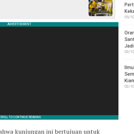
Pert
Keka
05/10
Ora
San
Jadi
03/10
Ilmu
Sem
Kia
02/10
bahwa kunjungan ini bertujuan untuk