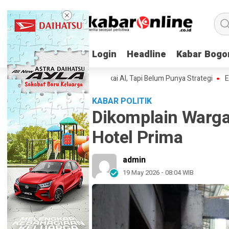
Login
Login
Headline
Headline
Kabar Bogo
Kabar Bogo
aan Indonesia Sudah Pakai AI, Tapi Belum Punya Strategi
Elon Musk 
KABAR POLITIK
Dikomplain Warga,
Hotel Prima
admin
19 May 2026 - 08:04 WIB