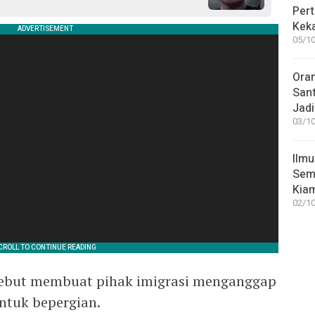
Pert
Keka
05/10
Ora
San
Jadi
03/10
Ilmu
Sem
Kia
02/10
rsebut membuat pihak imigrasi menganggap
ntuk bepergian.