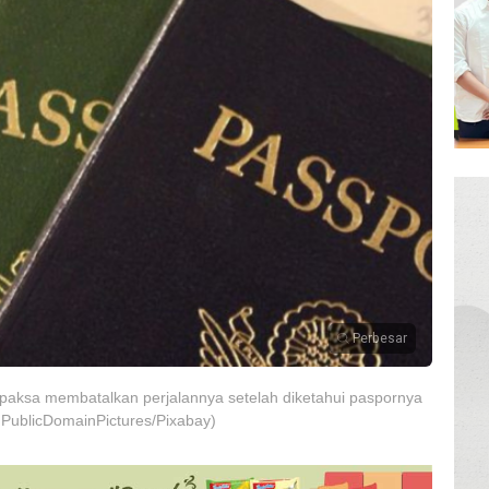
Perbesar
terpaksa membatalkan perjalannya setelah diketahui paspornya
PublicDomainPictures/Pixabay)