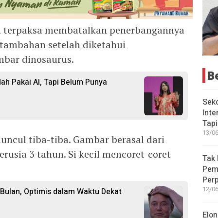
ia terpaksa membatalkan penerbangannya
tambahan setelah diketahui
bar dinosaurus.
B
ah Pakai AI, Tapi Belum Punya
Seko
Inte
Tap
13/06
uncul tiba-tiba. Gambar berasal dari
rusia 3 tahun. Si kecil mencoret-coret
Tak 
Peme
Perp
12/06
 Bulan, Optimis dalam Waktu Dekat
Elon