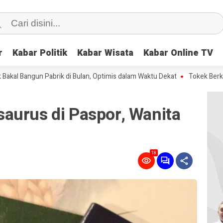
r
r
Kabar Politik
Kabar Politik
Kabar Wisata
Kabar Wisata
Kabar Online TV
Kabar Online TV
gun Pabrik di Bulan, Optimis dalam Waktu Dekat
Tokek Berkepala Dua
aurus di Paspor, Wanita
18