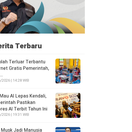
erita Terbaru
lah Terluar Terbantu
rnet Gratis Pemerintah,
i…
/2026 | 14:28 WIB
Mau AI Lepas Kendali,
rintah Pastikan
res AI Terbit Tahun Ini
/2026 | 19:31 WIB
 Musk Jadi Manusia