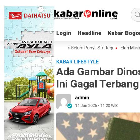
Login
Login
Headline
Headline
Kabar Bogo
Kabar Bogo
nesia Sudah Pakai AI, Tapi Belum Punya Strategi
Elon Musk Bakal Ban
KABAR LIFESTYLE
Ada Gambar Dinos
Ini Gagal Terbang
admin
14 Jun 2026 - 11:20 WIB