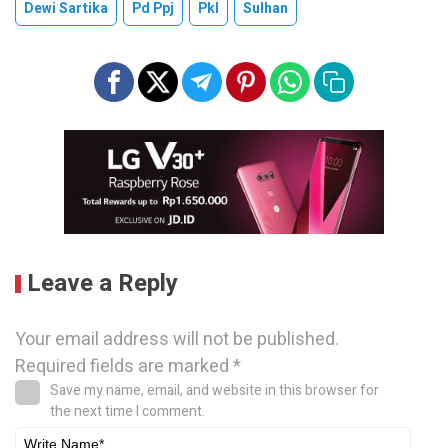
Dewi Sartika
Pd Ppj
Pkl
Sulhan
Leave a Reply
Your email address will not be published.
Required fields are marked
*
Save my name, email, and website in this browser for
the next time I comment.