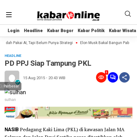
Login
Login
Headline
Headline
Kabar Bogor
Kabar Bogor
Kabar Politik
Kabar Politik
Kabar Wisata
Kabar Wisata
ah Pakai AI, Tapi Belum Punya Strategi
Elon Musk Bakal Bangun Pabrik di B
HEADLINE
PD PPJ Siap Tampung PKL
8
15 Aug 2015 - 20:43 WIB
Perbesar
sulhan
NASIB
Pedagang Kaki Lima (PKL) di kawasan Jalan MA
Salmun dan Jalan Dewi Sartika pasca ditertibkan oleh