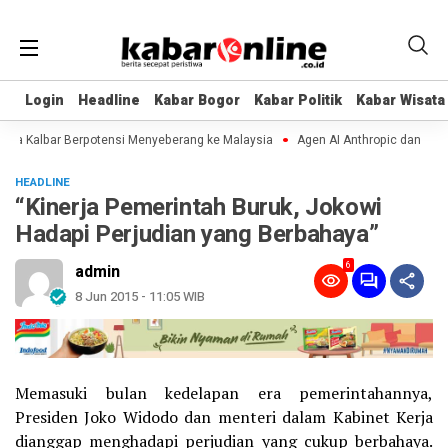
Login
Login
Headline
Headline
Kabar Bogor
Kabar Bogor
Kabar Politik
Kabar Politik
Kabar Wisata
Kabar Wisata
a Kalbar Berpotensi Menyeberang ke Malaysia
Agen AI Anthropic dan OpenAI 
HEADLINE
“Kinerja Pemerintah Buruk, Jokowi
Hadapi Perjudian yang Berbahaya”
6
admin
8 Jun 2015 - 11:05 WIB
Memasuki bulan kedelapan era pemerintahannya,
Presiden Joko Widodo dan menteri dalam Kabinet Kerja
dianggap menghadapi perjudian yang cukup berbahaya.