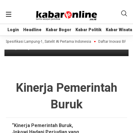
Headline
Login
Login
Headline
Headline
Kabar Bogor
Kabar Bogor
Kabar Politik
Kabar Politik
Kabar Wisata
Kabar Wisata
“Kinerja Pemerintah Buruk, Jokowi
Hadapi Perjudian yang Berbahaya”
 Spesifikasi Lampung-1, Satelit AI Pertama Indonesia
Daftar Inovasi BRIN Di
11 years ago
Kinerja Pemerintah
Buruk
“Kinerja Pemerintah Buruk,
Jokowi Hadapi Perjudian yang