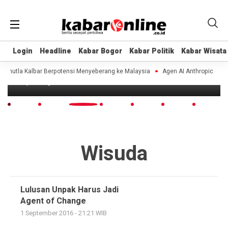
Login
Login
Headline
Headline
Kabar Bogor
Kabar Bogor
Kabar Politik
Kabar Politik
Kabar Wisata
Kabar Wisata
Headline
Ponpes Darrul Uluum Wisuda 68 Santri
utla Kalbar Berpotensi Menyeberang ke Malaysia
Agen AI Anthropic dan Ope
10 years ago
Wisuda
Lulusan Unpak Harus Jadi
Agent of Change
1 September 2016 - 21:21 WIB