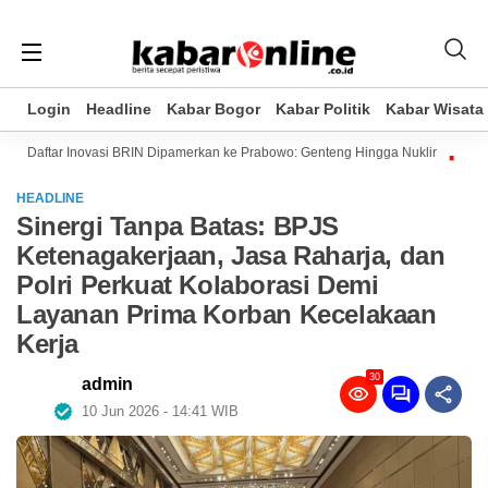
Login
Login
Headline
Headline
Kabar Bogor
Kabar Bogor
Kabar Politik
Kabar Politik
Kabar Wisata
Kabar Wisata
Daftar Inovasi BRIN Dipamerkan ke Prabowo: Genteng Hingga Nuklir
Pertama
HEADLINE
Sinergi Tanpa Batas: BPJS
Ketenagakerjaan, Jasa Raharja, dan
Polri Perkuat Kolaborasi Demi
Layanan Prima Korban Kecelakaan
Kerja
30
admin
10 Jun 2026 - 14:41 WIB