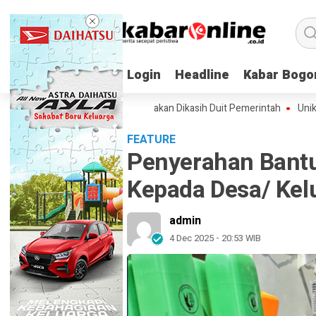
Login
Login
Headline
Headline
Kabar Bogo
Kabar Bogo
le Jumbo Meresahkan akan Dikasih Duit Pemerintah
Unik! Hotel Ini 
FEATURE
Penyerahan Bant
Kepada Desa/ Kel
admin
4 Dec 2025 - 20:53 WIB