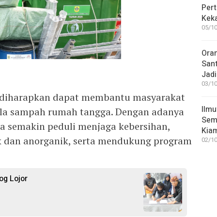
Pert
Keka
05/10
Ora
San
Jadi
03/10
i diharapkan dapat membantu masyarakat
Ilmu
la sampah rumah tangga. Dengan adanya
Sem
rga semakin peduli menjaga kebersihan,
Kia
 dan anorganik, serta mendukung program
02/10
og Lojor