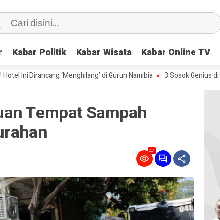
r
r
Kabar Politik
Kabar Politik
Kabar Wisata
Kabar Wisata
Kabar Online TV
Kabar Online TV
Dirancang ‘Menghilang’ di Gurun Namibia
3 Sosok Genius di Balik Ledakan
uan Tempat Sampah
urahan
42