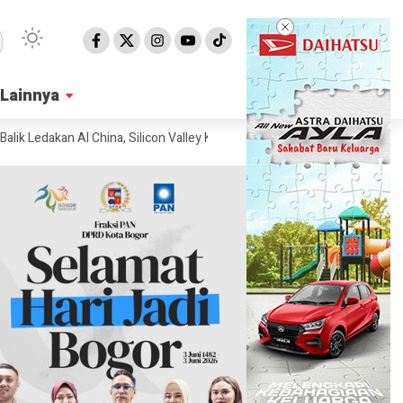
Lainnya
Lainnya
 AI China, Silicon Valley Ketar-ketir
Misteri Sedikit Ular Bisa Mengu