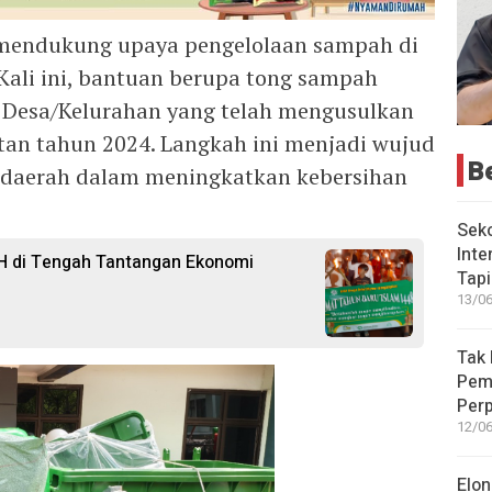
mendukung upaya pengelolaan sampah di
Kali ini, bantuan berupa tong sampah
 Desa/Kelurahan yang telah mengusulkan
an tahun 2024. Langkah ini menjadi wujud
B
daerah dalam meningkatkan kebersihan
Seko
Inte
 di Tengah Tantangan Ekonomi
Tap
13/06
Tak 
Peme
Perp
12/06
Elon