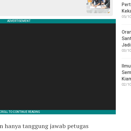
Pert
Keka
05/10
Ora
San
Jadi
03/10
Ilmu
Sem
Kia
02/10
an hanya tanggung jawab petugas