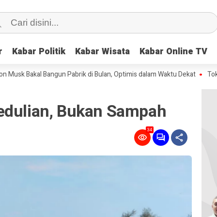
r
r
Kabar Politik
Kabar Politik
Kabar Wisata
Kabar Wisata
Kabar Online TV
Kabar Online TV
akal Bangun Pabrik di Bulan, Optimis dalam Waktu Dekat
Tokek Berkep
edulian, Bukan Sampah
34