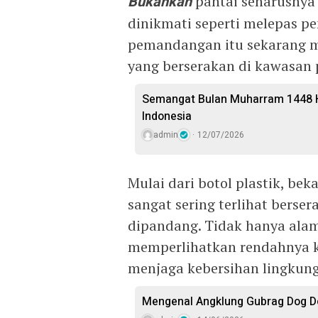
Bukankah
pantai seharusnya
dinikmati seperti melepas 
pemandangan itu sekarang m
yang berserakan di kawasan 
Semangat Bulan Muharram 1448 H
Indonesia
admin
12/07/2026
Mulai dari botol plastik, b
sangat sering terlihat berser
dipandang. Tidak hanya alam s
memperlihatkan rendahnya k
menjaga kebersihan lingkun
Mengenal Angklung Gubrag Dog D