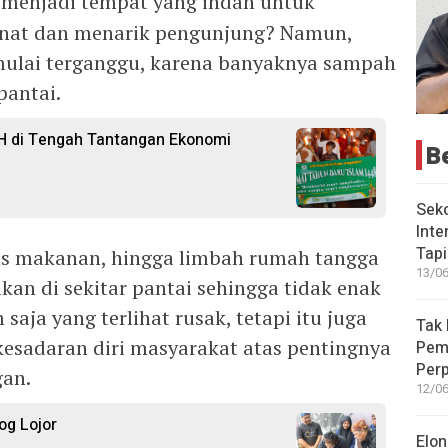
 menjadi tempat yang indah untuk
penat dan menarik pengunjung? Namun,
ulai terganggu, karena banyaknya sampah
pantai.
 di Tengah Tantangan Ekonomi
B
Seko
Inte
Tap
ekas makanan, hingga limbah rumah tangga
13/06
akan di sekitar pantai sehingga tidak enak
aja yang terlihat rusak, tetapi itu juga
Tak 
esadaran diri masyarakat atas pentingnya
Peme
Perp
gan.
12/06
og Lojor
Elon