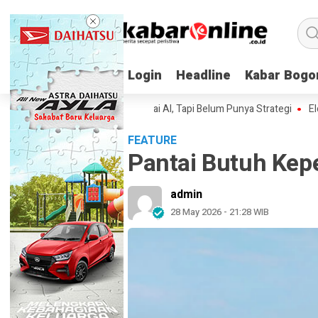
Login
Login
Headline
Headline
Kabar Bogo
Kabar Bogo
an Indonesia Sudah Pakai AI, Tapi Belum Punya Strategi
Elon Musk B
FEATURE
Pantai Butuh Kep
admin
28 May 2026 - 21:28 WIB