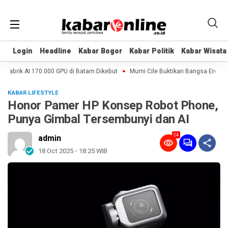
Login
Login
Headline
Headline
Kabar Bogor
Kabar Bogor
Kabar Politik
Kabar Politik
Kabar Wisata
Kabar Wisata
Pabrik AI 170.000 GPU di Batam Dikebut
Mumi Cile Buktikan Bangsa Eropa Ba
KABAR LIFESTYLE
Honor Pamer HP Konsep Robot Phone,
Punya Gimbal Tersembunyi dan AI
24
admin
18 Oct 2025 - 18:25 WIB