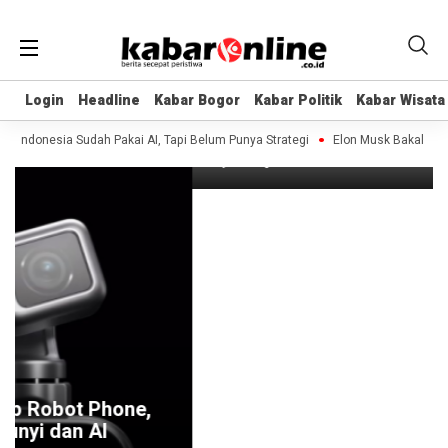
Headline
Login
Login
Headline
Headline
Kabar Bogor
Kabar Bogor
Kabar Politik
Kabar Politik
Kabar Wisata
Kabar Wisata
Perusahaan di China Beri Bonus
Karyawannya Rp 50 Juta per Orang
ndonesia Sudah Pakai AI, Tapi Belum Punya Strategi
Elon Musk Bakal Bangun
9 years ago