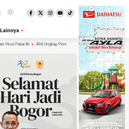
Lainnya
Lainnya
 Pakai AI
Ahli Ungkap Penampakan Permukaan Matahari Terbaru, Beg