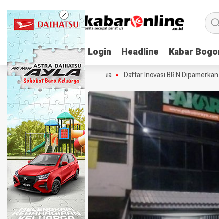
Login
Login
Headline
Headline
Kabar Bogo
Kabar Bogo
 Satelit AI Pertama Indonesia
Daftar Inovasi BRIN Dipamerkan ke Pra