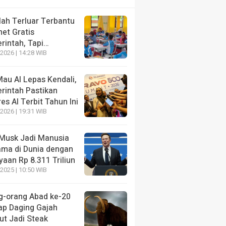
lah Terluar Terbantu
net Gratis
rintah, Tapi…
2026 | 14:28 WIB
au AI Lepas Kendali,
rintah Pastikan
es AI Terbit Tahun Ini
2026 | 19:31 WIB
 Musk Jadi Manusia
ama di Dunia dengan
aan Rp 8.311 Triliun
2025 | 10:50 WIB
g-orang Abad ke-20
ap Daging Gajah
t Jadi Steak