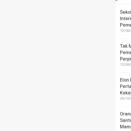
Seko
Inter
Peme
13/06/
Tak M
Peme
Perpr
12/06/
Elon
Pert
Kekay
05/10/
Oran
Sant
Mamu