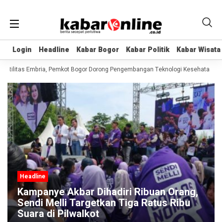
Login
Login
Headline
Headline
Kabar Bogor
Kabar Bogor
Kabar Politik
Kabar Politik
Kabar Wisata
Kabar Wisata
tilitas Embria, Pemkot Bogor Dorong Pengembangan Teknologi Kesehatan
Nv
Headline
Kampanye Akbar Dihadiri Ribuan Orang,
Sendi Melli Targetkan Tiga Ratus Ribu
Suara di Pilwalkot