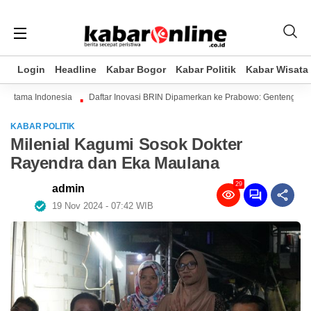
Login
Login
Headline
Headline
Kabar Bogor
Kabar Bogor
Kabar Politik
Kabar Politik
Kabar Wisata
Kabar Wisata
ertama Indonesia
Daftar Inovasi BRIN Dipamerkan ke Prabowo: Genteng Hingga
KABAR POLITIK
Milenial Kagumi Sosok Dokter
Rayendra dan Eka Maulana
29
admin
19 Nov 2024 - 07:42 WIB