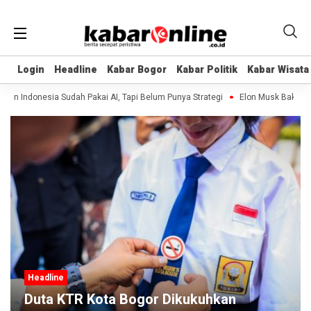
Login
Login
Headline
Headline
Kabar Bogor
Kabar Bogor
Kabar Politik
Kabar Politik
Kabar Wisata
Kabar Wisata
Indonesia Sudah Pakai AI, Tapi Belum Punya Strategi
Elon Musk Bakal Bangu
Headline
HJB ke-544, 
Kota Bogor Dikukuhkan
Bogor