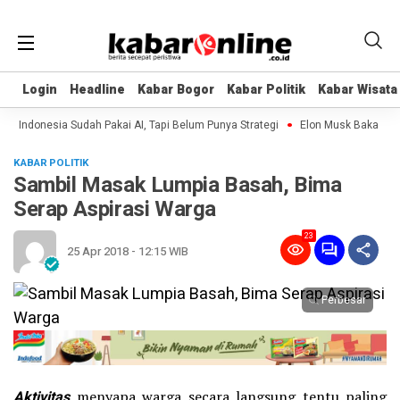
Login
Login
Headline
Headline
Kabar Bogor
Kabar Bogor
Kabar Politik
Kabar Politik
Kabar Wisata
Kabar Wisata
Indonesia Sudah Pakai AI, Tapi Belum Punya Strategi
Elon Musk Bakal Bangun
KABAR POLITIK
Sambil Masak Lumpia Basah, Bima
Serap Aspirasi Warga
23
25 Apr 2018 - 12:15 WIB
Perbesar
Aktivitas
menyapa warga secara langsung tentu paling