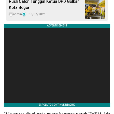
Rusli Calon Tunggal Ketua DPD Golkar
Kota Bogor
admin
30/07/2026
“Mayoritas disini pada minta bantuan untuk UMKM. Ada