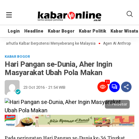
Login
Login
Headline
Headline
Kabar Bogor
Kabar Bogor
Kabar Politik
Kabar Politik
Kabar Wisata
Kabar Wisata
arhutla Kalbar Berpotensi Menyeberang ke Malaysia
Agen AI Anthropic dan 
KABAR BOGOR
Hari Pangan se-Dunia, Aher Ingin
Masyarakat Ubah Pola Makan
11
23 Oct 2016 - 21:54 WIB
Perbesar
Pada peringatan Hari Pangan se-Dunia ke-36 Tingkat