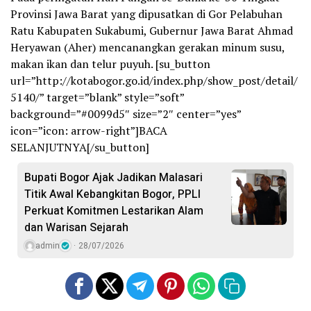
Provinsi Jawa Barat yang dipusatkan di Gor Pelabuhan
Ratu Kabupaten Sukabumi, Gubernur Jawa Barat Ahmad
Heryawan (Aher) mencanangkan gerakan minum susu,
makan ikan dan telur puyuh. [su_button
url=”http://kotabogor.go.id/index.php/show_post/detail/
5140/” target=”blank” style=”soft”
background=”#0099d5″ size=”2″ center=”yes”
icon=”icon: arrow-right”]BACA
SELANJUTNYA[/su_button]
Bupati Bogor Ajak Jadikan Malasari
Titik Awal Kebangkitan Bogor, PPLI
Perkuat Komitmen Lestarikan Alam
dan Warisan Sejarah
admin
28/07/2026