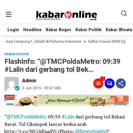
Login
Login
Headline
Headline
Kabar Bogor
Kabar Bogor
Kabar Politik
Kabar Politik
Kabar Wisata
Kabar Wisata
fikasi Lampung-1, Satelit AI Pertama Indonesia
Daftar Inovasi BRIN Dipamerk
KABAR BOGOR
FlashInfo: “@TMCPoldaMetro: 09:39
#Lalin dari gerbang tol Bek…
10
Admin
3 Jan 2015 - 09:47 WIB
“
@TMCPoldaMetro
: 09:39
#Lalin
dari gerbang tol Bekasi
Barat. Tol Cikampek lancar kedua arah
http://t.co/WCzMlaadVj (Photo:
@BennyIrnaldy
)”