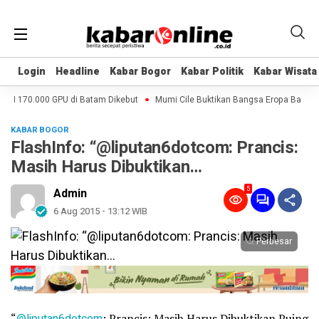
Login
Login
Headline
Headline
Kabar Bogor
Kabar Bogor
Kabar Politik
Kabar Politik
Kabar Wisata
Kabar Wisata
 AI 170.000 GPU di Batam Dikebut
Mumi Cile Buktikan Bangsa Eropa Bawa Ca
KABAR BOGOR
FlashInfo: “@liputan6dotcom: Prancis:
Masih Harus Dibuktikan…
5
Admin
6 Aug 2015 - 13:12 WIB
Perbesar
“
@liputan6dotcom
: Prancis: Masih Harus Dibuktikan Puing