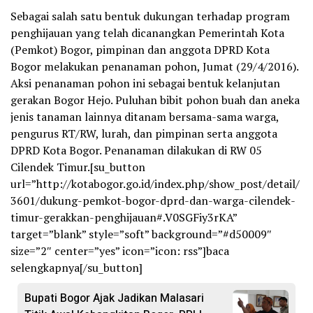
Sebagai salah satu bentuk dukungan terhadap program
penghijauan yang telah dicanangkan Pemerintah Kota
(Pemkot) Bogor, pimpinan dan anggota DPRD Kota
Bogor melakukan penanaman pohon, Jumat (29/4/2016).
Aksi penanaman pohon ini sebagai bentuk kelanjutan
gerakan Bogor Hejo. Puluhan bibit pohon buah dan aneka
jenis tanaman lainnya ditanam bersama-sama warga,
pengurus RT/RW, lurah, dan pimpinan serta anggota
DPRD Kota Bogor. Penanaman dilakukan di RW 05
Cilendek Timur.[su_button
url=”http://kotabogor.go.id/index.php/show_post/detail/
3601/dukung-pemkot-bogor-dprd-dan-warga-cilendek-
timur-gerakkan-penghijauan#.V0SGFiy3rKA”
target=”blank” style=”soft” background=”#d50009″
size=”2″ center=”yes” icon=”icon: rss”]baca
selengkapnya[/su_button]
Bupati Bogor Ajak Jadikan Malasari