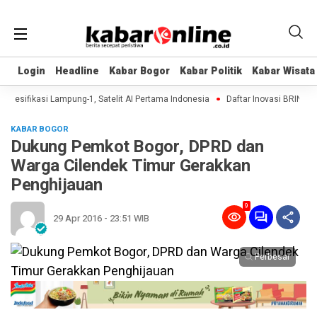
Login
Login
Headline
Headline
Kabar Bogor
Kabar Bogor
Kabar Politik
Kabar Politik
Kabar Wisata
Kabar Wisata
pesifikasi Lampung-1, Satelit AI Pertama Indonesia
Daftar Inovasi BRIN Dipa
KABAR BOGOR
Dukung Pemkot Bogor, DPRD dan
Warga Cilendek Timur Gerakkan
Penghijauan
9
29 Apr 2016 - 23:51 WIB
Perbesar