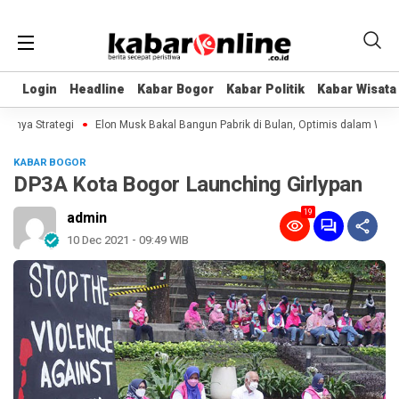
Login
Login
Headline
Headline
Kabar Bogor
Kabar Bogor
Kabar Politik
Kabar Politik
Kabar Wisata
Kabar Wisata
nya Strategi
Elon Musk Bakal Bangun Pabrik di Bulan, Optimis dalam Waktu 
KABAR BOGOR
DP3A Kota Bogor Launching Girlypan
19
admin
10 Dec 2021 - 09:49 WIB