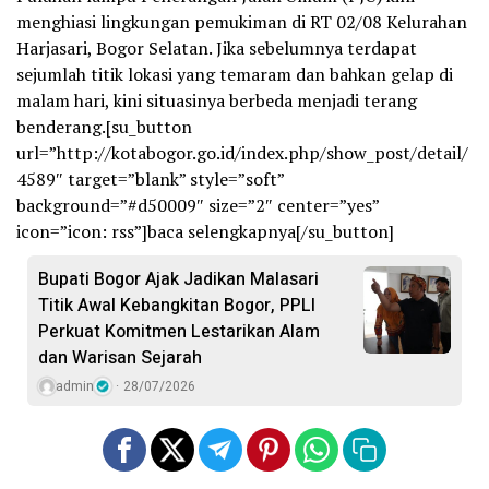
menghiasi lingkungan pemukiman di RT 02/08 Kelurahan
Harjasari, Bogor Selatan. Jika sebelumnya terdapat
sejumlah titik lokasi yang temaram dan bahkan gelap di
malam hari, kini situasinya berbeda menjadi terang
benderang.[su_button
url=”http://kotabogor.go.id/index.php/show_post/detail/
4589″ target=”blank” style=”soft”
background=”#d50009″ size=”2″ center=”yes”
icon=”icon: rss”]baca selengkapnya[/su_button]
Bupati Bogor Ajak Jadikan Malasari
Titik Awal Kebangkitan Bogor, PPLI
Perkuat Komitmen Lestarikan Alam
dan Warisan Sejarah
admin
28/07/2026