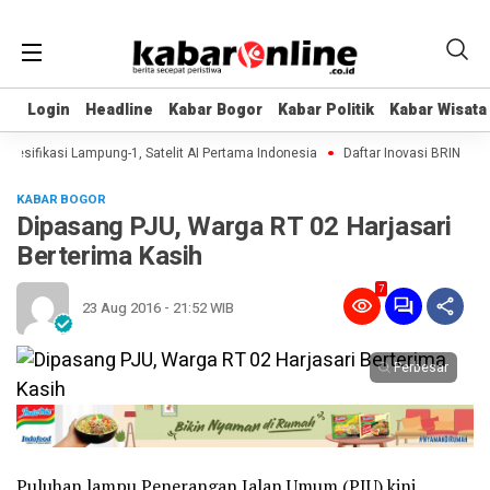
Login
Login
Headline
Headline
Kabar Bogor
Kabar Bogor
Kabar Politik
Kabar Politik
Kabar Wisata
Kabar Wisata
esifikasi Lampung-1, Satelit AI Pertama Indonesia
Daftar Inovasi BRIN Dipam
KABAR BOGOR
Dipasang PJU, Warga RT 02 Harjasari
Berterima Kasih
7
23 Aug 2016 - 21:52 WIB
Perbesar
Puluhan lampu Penerangan Jalan Umum (PJU) kini