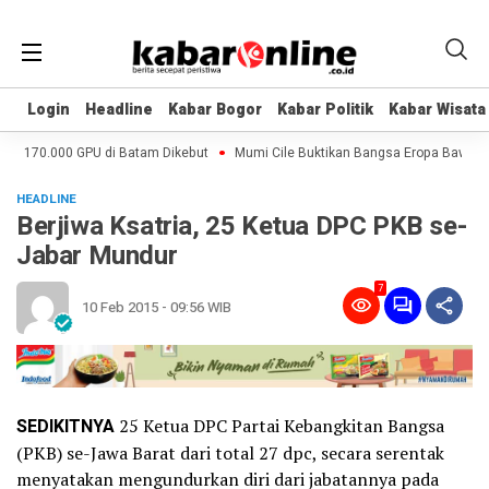
Login
Login
Headline
Headline
Kabar Bogor
Kabar Bogor
Kabar Politik
Kabar Politik
Kabar Wisata
Kabar Wisata
AI 170.000 GPU di Batam Dikebut
Mumi Cile Buktikan Bangsa Eropa Bawa Cac
HEADLINE
Berjiwa Ksatria, 25 Ketua DPC PKB se-
Jabar Mundur
7
10 Feb 2015 - 09:56 WIB
SEDIKITNYA
25 Ketua DPC Partai Kebangkitan Bangsa
(PKB) se-Jawa Barat dari total 27 dpc, secara serentak
menyatakan mengundurkan diri dari jabatannya pada