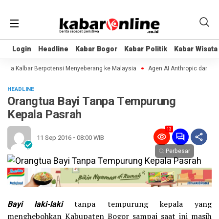
Login
Login
Headline
Headline
Kabar Bogor
Kabar Bogor
Kabar Politik
Kabar Politik
Kabar Wisata
Kabar Wisata
la Kalbar Berpotensi Menyeberang ke Malaysia
Agen AI Anthropic dan OpenAI
HEADLINE
Orangtua Bayi Tanpa Tempurung
Kepala Pasrah
13
11 Sep 2016 - 08:00 WIB
Perbesar
Bayi laki-laki
tanpa tempurung kepala yang
menghebohkan Kabupaten Bogor sampai saat ini masih