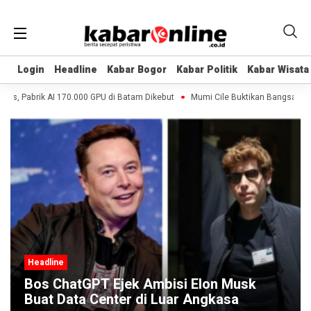
Login
Login
Headline
Headline
Kabar Bogor
Kabar Bogor
Kabar Politik
Kabar Politik
Kabar Wisata
Kabar Wisata
s, Pabrik AI 170.000 GPU di Batam Dikebut
Mumi Cile Buktikan Bangsa Eropa
Headline
lon Musk
Induk ChatGPT Mau Bikin Media
ngkasa
Bebas Bot