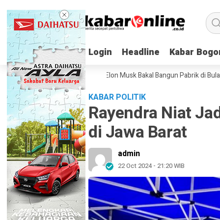
Login
Login
Headline
Headline
Kabar Bogo
Kabar Bogo
elum Punya Strategi
Elon Musk Bakal Bangun Pabrik di Bulan, Optimi
KABAR POLITIK
Rayendra Niat Ja
di Jawa Barat
admin
22 Oct 2024 - 21:20 WIB