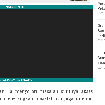
Pert
Keka
05/10
Ora
San
Jadi
03/10
Ilmu
Sem
Kia
02/10
an, ia menyoroti masalah sulitnya akses
Ia menerangkan masalah itu juga ditemui