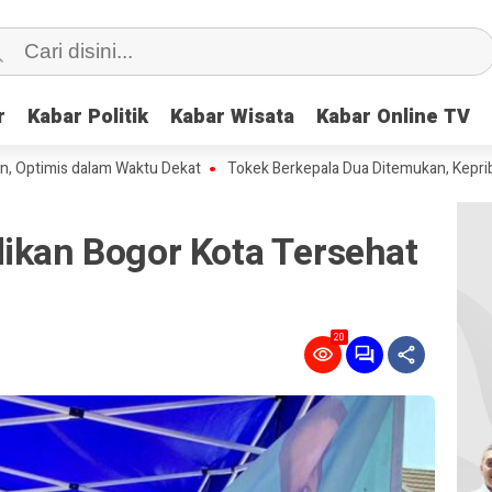
r
r
Kabar Politik
Kabar Politik
Kabar Wisata
Kabar Wisata
Kabar Online TV
Kabar Online TV
s dalam Waktu Dekat
Tokek Berkepala Dua Ditemukan, Kepribadiannya
dikan Bogor Kota Tersehat
20