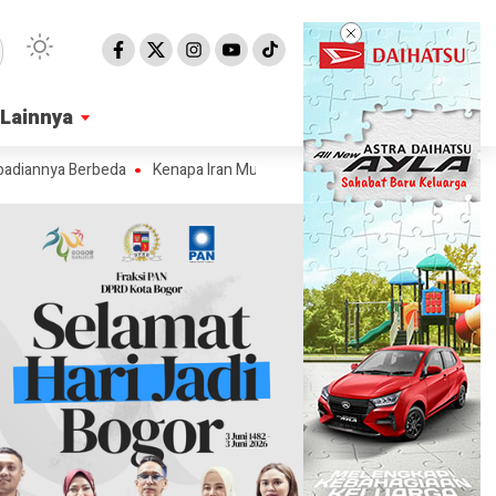
Lainnya
Lainnya
 Berbeda
Kenapa Iran Mulai Serang Pusat Data AI Milik Amerika?
Tr