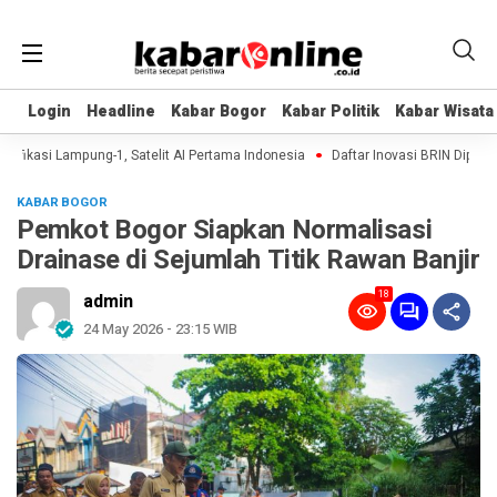
Login
Login
Headline
Headline
Kabar Bogor
Kabar Bogor
Kabar Politik
Kabar Politik
Kabar Wisata
Kabar Wisata
fikasi Lampung-1, Satelit AI Pertama Indonesia
Daftar Inovasi BRIN Dipamerk
KABAR BOGOR
Pemkot Bogor Siapkan Normalisasi
Drainase di Sejumlah Titik Rawan Banjir
18
admin
24 May 2026 - 23:15 WIB