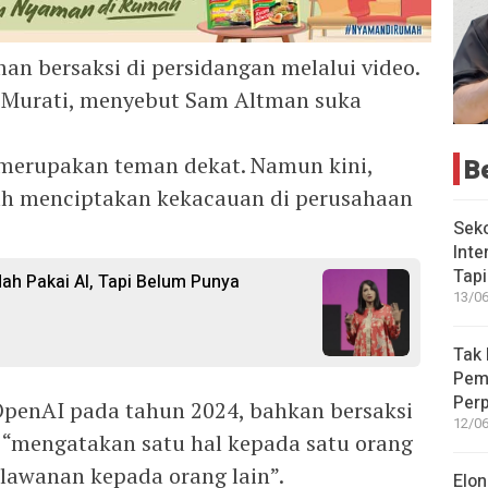
an bersaksi di persidangan melalui video.
 Murati, menyebut Sam Altman suka
merupakan teman dekat. Namun kini,
B
h menciptakan kekacauan di perusahaan
Seko
Inte
Tap
ah Pakai AI, Tapi Belum Punya
13/06
Tak 
Peme
Perp
OpenAI pada tahun 2024, bahkan bersaksi
12/06
 “mengatakan satu hal kepada satu orang
lawanan kepada orang lain”.
Elon