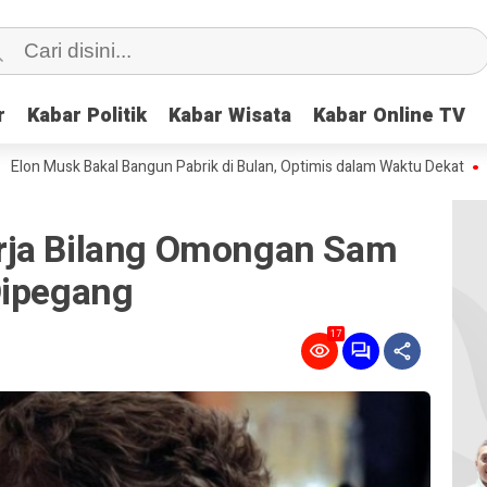
r
r
Kabar Politik
Kabar Politik
Kabar Wisata
Kabar Wisata
Kabar Online TV
Kabar Online TV
 Bakal Bangun Pabrik di Bulan, Optimis dalam Waktu Dekat
Tokek Ber
rja Bilang Omongan Sam
Dipegang
17