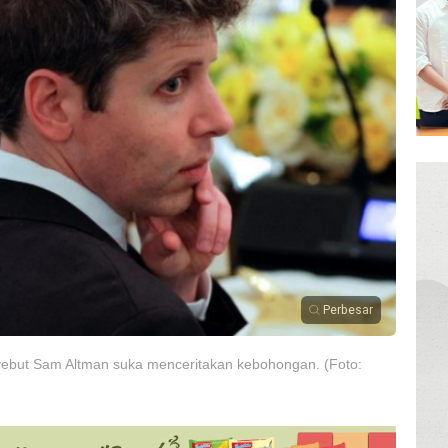
Perbesar
yebut Sam Altman suka menceritakan kebohongan. (Foto: