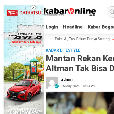
Login
Login
Headline
Headline
Kabar Bogo
Kabar Bogo
ahaan Indonesia Sudah Pakai AI, Tapi Belum Punya Strategi
Elon Musk
KABAR LIFESTYLE
Mantan Rekan Ke
Altman Tak Bisa 
admin
15 May 2026 - 12:34 WIB