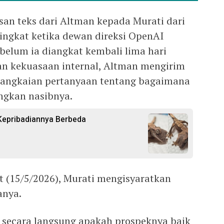
san teks dari Altman kepada Murati dari
singkat ketika dewan direksi OpenAI
elum ia diangkat kembali lima hari
an kekuasaan internal, Altman mengirim
erangkaian pertanyaan tentang bagaimana
ngkan nasibnya.
Kepribadiannya Berbeda
t (15/5/2026), Murati mengisyaratkan
anya.
secara langsung apakah prospeknya baik