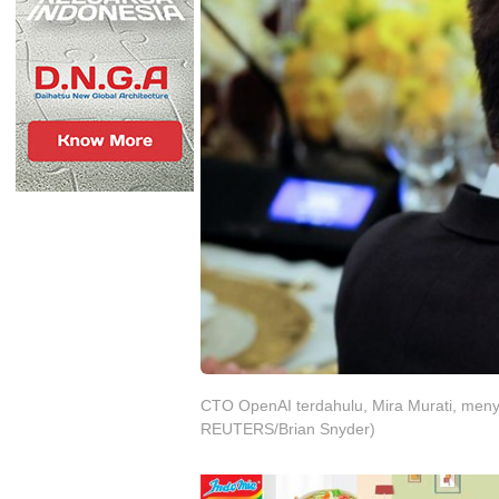
CTO OpenAI terdahulu, Mira Murati, men
REUTERS/Brian Snyder)