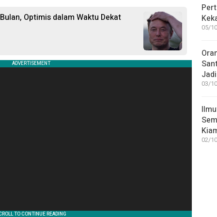
Pert
 Bulan, Optimis dalam Waktu Dekat
Keka
05/10
Ora
San
Jadi
03/10
Ilmu
Sem
Kia
02/10