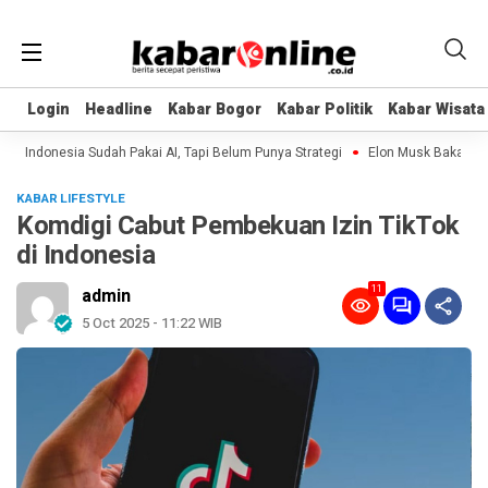
Login
Login
Headline
Headline
Kabar Bogor
Kabar Bogor
Kabar Politik
Kabar Politik
Kabar Wisata
Kabar Wisata
Indonesia Sudah Pakai AI, Tapi Belum Punya Strategi
Elon Musk Bakal Bangu
KABAR LIFESTYLE
Komdigi Cabut Pembekuan Izin TikTok
di Indonesia
11
admin
5 Oct 2025 - 11:22 WIB