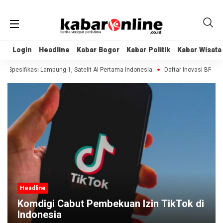
Login
Login
Headline
Headline
Kabar Bogor
Kabar Bogor
Kabar Politik
Kabar Politik
Kabar Wisata
Kabar Wisata
 Spesifikasi Lampung-1, Satelit AI Pertama Indonesia
Daftar Inovasi BRIN Dip
Headline
Komdigi Cabut Pembekuan Izin TikTok di
Indonesia