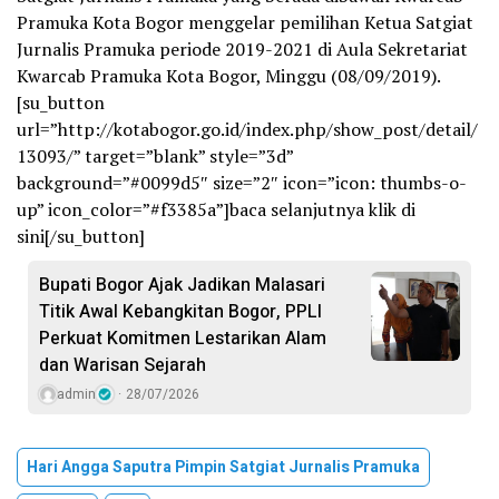
Pramuka Kota Bogor menggelar pemilihan Ketua Satgiat
Jurnalis Pramuka periode 2019-2021 di Aula Sekretariat
Kwarcab Pramuka Kota Bogor, Minggu (08/09/2019).
[su_button
url=”http://kotabogor.go.id/index.php/show_post/detail/
13093/” target=”blank” style=”3d”
background=”#0099d5″ size=”2″ icon=”icon: thumbs-o-
up” icon_color=”#f3385a”]baca selanjutnya klik di
sini[/su_button]
Bupati Bogor Ajak Jadikan Malasari
Titik Awal Kebangkitan Bogor, PPLI
Perkuat Komitmen Lestarikan Alam
dan Warisan Sejarah
admin
28/07/2026
Hari Angga Saputra Pimpin Satgiat Jurnalis Pramuka