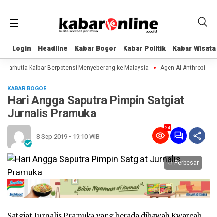
Login
Login
Headline
Headline
Kabar Bogor
Kabar Bogor
Kabar Politik
Kabar Politik
Kabar Wisata
Kabar Wisata
arhutla Kalbar Berpotensi Menyeberang ke Malaysia
Agen AI Anthropic dan 
KABAR BOGOR
Hari Angga Saputra Pimpin Satgiat
Jurnalis Pramuka
24
8 Sep 2019 - 19:10 WIB
Perbesar
Satgiat Jurnalis Pramuka yang berada dibawah Kwarcab