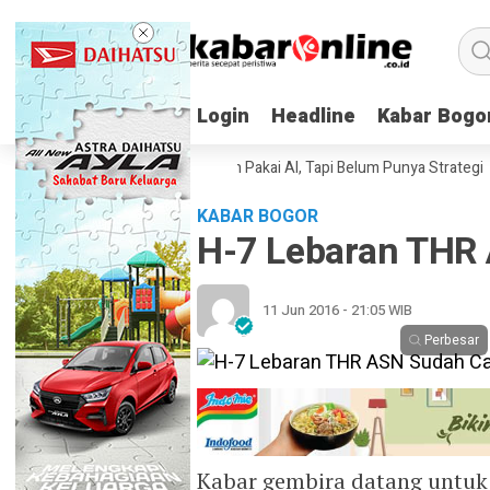
Login
Login
Headline
Headline
Kabar Bogo
Kabar Bogo
Perusahaan Indonesia Sudah Pakai AI, Tapi Belum Punya Strategi
Elo
KABAR BOGOR
H-7 Lebaran THR 
11 Jun 2016 - 21:05 WIB
Perbesar
Kabar gembira datang untuk 