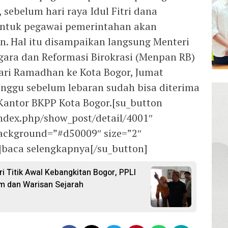
 sebelum hari raya Idul Fitri dana
untuk pegawai pemerintahan akan
n. Hal itu disampaikan langsung Menteri
ara dan Reformasi Birokrasi (Menpan RB)
fari Ramadhan ke Kota Bogor, Jumat
inggu sebelum lebaran sudah bisa diterima
 Kantor BKPP Kota Bogor.[su_button
index.php/show_post/detail/4001″
 background=”#d50009″ size=”2″
”]baca selengkapnya[/su_button]
i Titik Awal Kebangkitan Bogor, PPLI
m dan Warisan Sejarah