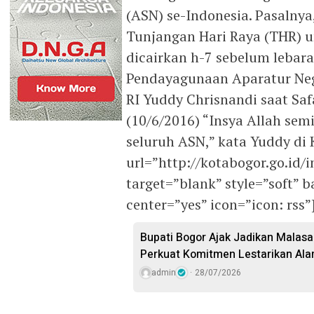
(ASN) se-Indonesia. Pasalnya,
Tunjangan Hari Raya (THR) 
dicairkan h-7 sebelum lebara
Pendayagunaan Aparatur Neg
RI Yuddy Chrisnandi saat Sa
(10/6/2016) “Insya Allah sem
seluruh ASN,” kata Yuddy di
url=”http://kotabogor.go.id/
target=”blank” style=”soft”
center=”yes” icon=”icon: rss
Bupati Bogor Ajak Jadikan Malasar
Perkuat Komitmen Lestarikan Ala
admin
28/07/2026