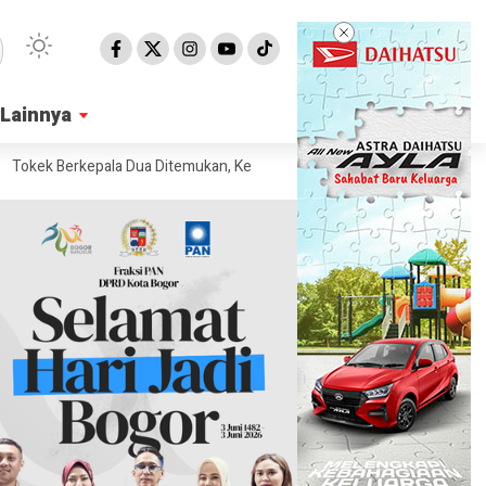
Lainnya
Lainnya
k Berkepala Dua Ditemukan, Kepribadiannya Berbeda
Kenapa Iran Mul