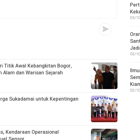
Pert
Keka
05/10
Ora
San
Jadi
03/10
i Titik Awal Kebangkitan Bogor,
Ilmu
n Alam dan Warisan Sejarah
Sem
Kia
02/10
arga Sukadamai untuk Kepentingan
tas, Kendaraan Operasional
uel Sensor