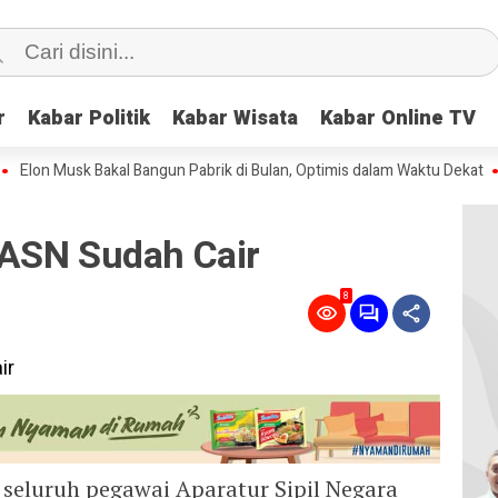
r
r
Kabar Politik
Kabar Politik
Kabar Wisata
Kabar Wisata
Kabar Online TV
Kabar Online TV
n Musk Bakal Bangun Pabrik di Bulan, Optimis dalam Waktu Dekat
Toke
ASN Sudah Cair
8
seluruh pegawai Aparatur Sipil Negara