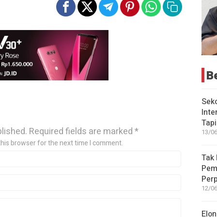
B
Seko
Inte
Tap
blished.
Required fields are marked
*
13/06
this browser for the next time I comment.
Tak 
Peme
Perp
12/06
Elon