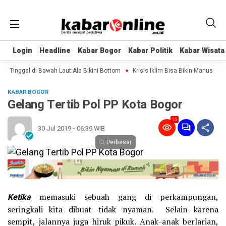
Login
Login
Headline
Headline
Kabar Bogor
Kabar Bogor
Kabar Politik
Kabar Politik
Kabar Wisata
Kabar Wisata
 Tinggal di Bawah Laut Ala Bikini Bottom
Krisis Iklim Bisa Bikin Manusia Maki
KABAR BOGOR
Gelang Tertib Pol PP Kota Bogor
15
30 Jul 2019 - 06:39 WIB
Perbesar
Ketika
memasuki sebuah gang di perkampungan,
seringkali kita dibuat tidak nyaman. Selain karena
sempit, jalannya juga hiruk pikuk. Anak-anak berlarian,