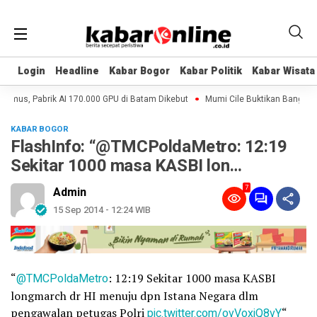
Login
Login
Headline
Headline
Kabar Bogor
Kabar Bogor
Kabar Politik
Kabar Politik
Kabar Wisata
Kabar Wisata
irmus, Pabrik AI 170.000 GPU di Batam Dikebut
Mumi Cile Buktikan Bangsa E
KABAR BOGOR
FlashInfo: “@TMCPoldaMetro: 12:19
Sekitar 1000 masa KASBI lon…
7
Admin
15 Sep 2014 - 12:24 WIB
“
@TMCPoldaMetro
: 12:19 Sekitar 1000 masa KASBI
longmarch dr HI menuju dpn Istana Negara dlm
pengawalan petugas Polri
pic.twitter.com/ovVoxjQ8vY
“