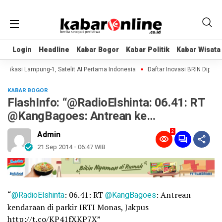
Login
Login
Headline
Headline
Kabar Bogor
Kabar Bogor
Kabar Politik
Kabar Politik
Kabar Wisata
Kabar Wisata
fikasi Lampung-1, Satelit AI Pertama Indonesia
Daftar Inovasi BRIN Dipamerk
KABAR BOGOR
FlashInfo: “@RadioElshinta: 06.41: RT
@KangBagoes: Antrean ke…
2
Admin
21 Sep 2014 - 06:47 WIB
“
@RadioElshinta
: 06.41: RT
@KangBagoes
: Antrean
kendaraan di parkir IRTI Monas, Jakpus
http://t.co/KP41fXKP7X”