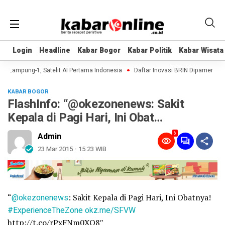
Login
Login
Headline
Headline
Kabar Bogor
Kabar Bogor
Kabar Politik
Kabar Politik
Kabar Wisata
Kabar Wisata
i Lampung-1, Satelit AI Pertama Indonesia
Daftar Inovasi BRIN Dipamerkan ke
KABAR BOGOR
FlashInfo: “@okezonenews: Sakit
Kepala di Pagi Hari, Ini Obat…
6
Admin
23 Mar 2015 - 15:23 WIB
“
@okezonenews
: Sakit Kepala di Pagi Hari, Ini Obatnya!
#ExperienceTheZone
okz.me/SFVW
http://t.co/rPxFNm0XO8″