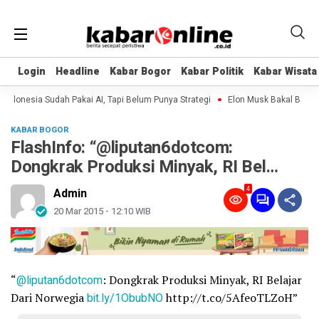
Login
Login
Headline
Headline
Kabar Bogor
Kabar Bogor
Kabar Politik
Kabar Politik
Kabar Wisata
Kabar Wisata
donesia Sudah Pakai AI, Tapi Belum Punya Strategi
Elon Musk Bakal Bangun P
KABAR BOGOR
FlashInfo: “@liputan6dotcom:
Dongkrak Produksi Minyak, RI Bel…
4
Admin
20 Mar 2015 - 12:10 WIB
“
@liputan6dotcom
: Dongkrak Produksi Minyak, RI Belajar
Dari Norwegia
bit.ly/1ObubNO
http://t.co/5AfeoTLZoH”