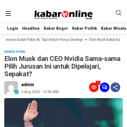
Login
Login
Headline
Headline
Kabar Bogor
Kabar Bogor
Kabar Politik
Kabar Politik
Kabar Wisata
Kabar Wisata
nesia Sudah Pakai AI, Tapi Belum Punya Strategi
Elon Musk Bakal Bangun Pa
KABAR DUNIA
Elon Musk dan CEO Nvidia Sama-sama
Pilih Jurusan Ini untuk Dipelajari,
Sepakat?
51
admin
5 Aug 2025 - 10:56 WIB