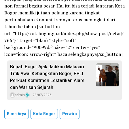
non formal begitu besar. Hal itu bisa terjadi lantaran Kota
Bogor memiliki jutaan peluang karena tingkat
pertumbuhan ekonomi trennya terus meningkat dari
tahun ke tahun.[su_button
url=”http://kotabogor.go.id/index.php/show_post/detail/
7664/” target=”blank” style=”soft”
background=”#0099d5″ size=”2″ center=”yes”
icon=”icon: arrow-right”]baca selengkapnya[/su_button]
Bupati Bogor Ajak Jadikan Malasari
Titik Awal Kebangkitan Bogor, PPLI
Perkuat Komitmen Lestarikan Alam
dan Warisan Sejarah
admin
28/07/2026
Bima Arya
Kota Bogor
Perwira