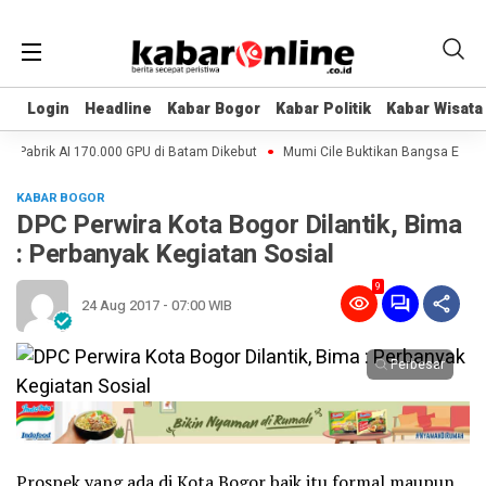
Login
Login
Headline
Headline
Kabar Bogor
Kabar Bogor
Kabar Politik
Kabar Politik
Kabar Wisata
Kabar Wisata
, Pabrik AI 170.000 GPU di Batam Dikebut
Mumi Cile Buktikan Bangsa Eropa 
KABAR BOGOR
DPC Perwira Kota Bogor Dilantik, Bima
: Perbanyak Kegiatan Sosial
9
24 Aug 2017 - 07:00 WIB
Perbesar
Prospek yang ada di Kota Bogor baik itu formal maupun