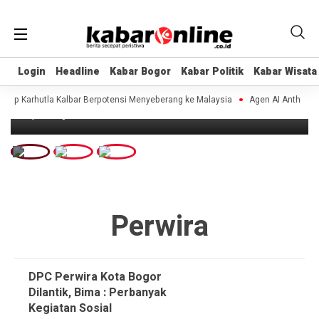
Login
Login
Headline
Headline
Kabar Bogor
Kabar Bogor
Kabar Politik
Kabar Politik
Kabar Wisata
Kabar Wisata
Headline
Ketua DPC Perwira Kota Bogor Dilantik
p Karhutla Kalbar Berpotensi Menyeberang ke Malaysia
Agen AI Anthropic d
9 years ago
Perwira
DPC Perwira Kota Bogor
Dilantik, Bima : Perbanyak
Kegiatan Sosial