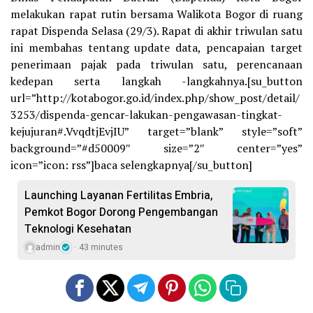
melakukan rapat rutin bersama Walikota Bogor di ruang
rapat Dispenda Selasa (29/3). Rapat di akhir triwulan satu
ini membahas tentang update data, pencapaian target
penerimaan pajak pada triwulan satu, perencanaan
kedepan serta langkah -langkahnya.[su_button
url=”http://kotabogor.go.id/index.php/show_post/detail/
3253/dispenda-gencar-lakukan-pengawasan-tingkat-
kejujuran#.VvqdtjEvjIU” target=”blank” style=”soft”
background=”#d50009″ size=”2″ center=”yes”
icon=”icon: rss”]baca selengkapnya[/su_button]
Launching Layanan Fertilitas Embria,
Pemkot Bogor Dorong Pengembangan
Teknologi Kesehatan
admin
43 minutes