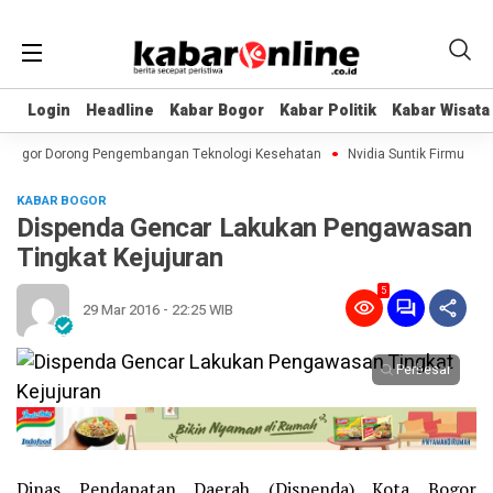
Login
Login
Headline
Headline
Kabar Bogor
Kabar Bogor
Kabar Politik
Kabar Politik
Kabar Wisata
Kabar Wisata
 Bogor Dorong Pengembangan Teknologi Kesehatan
Nvidia Suntik Firmus, Pab
KABAR BOGOR
Dispenda Gencar Lakukan Pengawasan
Tingkat Kejujuran
5
29 Mar 2016 - 22:25 WIB
Perbesar
Dinas Pendapatan Daerah (Dispenda) Kota Bogor