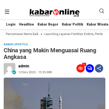
Login
Login
Headline
Headline
Kabar Bogor
Kabar Bogor
Kabar Politik
Kabar Politik
Kabar Wisata
Kabar Wisata
n Pencemaran Nama Baik
Launching Layanan Fertilitas Embria, Pemkot Bo
KABAR LIFESTYLE
China yang Makin Menguasai Ruang
Angkasa
22
admin
12 Nov 2025 - 13:25 WIB