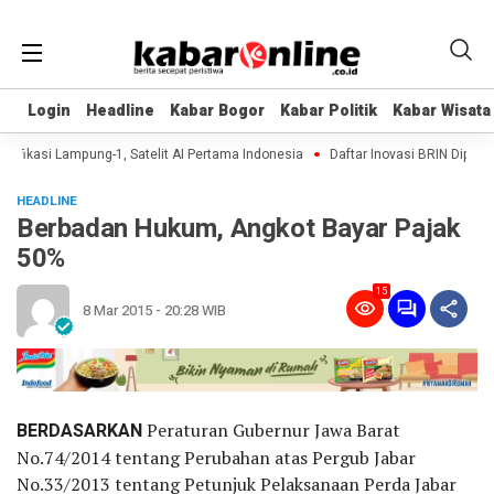
Login
Login
Headline
Headline
Kabar Bogor
Kabar Bogor
Kabar Politik
Kabar Politik
Kabar Wisata
Kabar Wisata
fikasi Lampung-1, Satelit AI Pertama Indonesia
Daftar Inovasi BRIN Dipamerk
HEADLINE
Berbadan Hukum, Angkot Bayar Pajak
50%
15
8 Mar 2015 - 20:28 WIB
BERDASARKAN
Peraturan Gubernur Jawa Barat
No.74/2014 tentang Perubahan atas Pergub Jabar
No.33/2013 tentang Petunjuk Pelaksanaan Perda Jabar