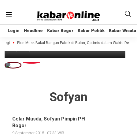
Headline
Login
Login
Headline
Headline
Kabar Bogor
Kabar Bogor
Kabar Politik
Kabar Politik
Kabar Wisata
Kabar Wisata
Pimpin Taman Sari, Sofyan Janji Garap
Potensi Wilayah
egi
Elon Musk Bakal Bangun Pabrik di Bulan, Optimis dalam Waktu Dekat
12 years ago
Sofyan
Gelar Musda, Sofyan Pimpin PFI
Bogor
9 September 2015 - 07:33 WIB