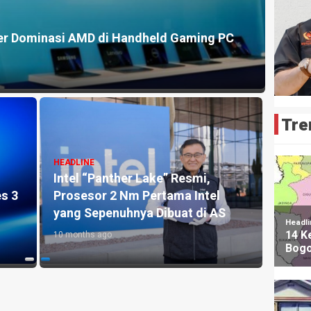
HEADLI
ser Dominasi AMD di Handheld Gaming PC
AMD d
2 month
Tre
HEADLINE
Intel “Panther Lake” Resmi,
HEADLI
es 3
Prosesor 2 Nm Pertama Intel
Pangs
yang Sepenuhnya Dibuat di AS
AMD, 
10 months ago
6 month