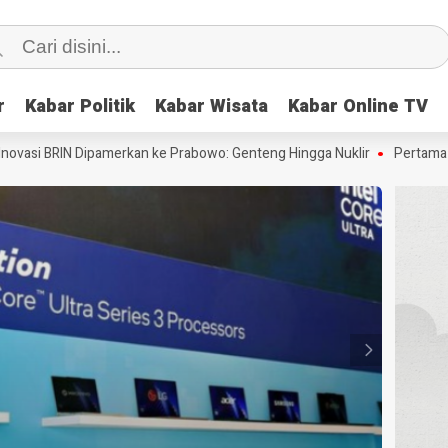
r
r
Kabar Politik
Kabar Politik
Kabar Wisata
Kabar Wisata
Kabar Online TV
Kabar Online TV
BRIN Dipamerkan ke Prabowo: Genteng Hingga Nuklir
Pertama di Dunia: