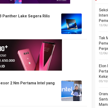
Seko
Inter
 3 Panther Lake Segera Rilis
Peme
13/06/
Tak M
Peme
Perpr
12/06/
Elon
Pert
Kekay
05/10/
sesor 2 Nm Pertama Intel yang
Oran
Sant
Mamu