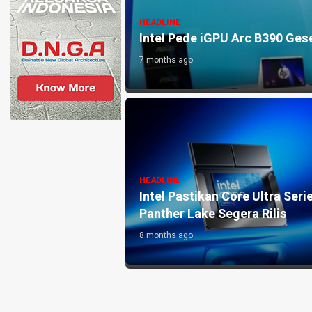
HEADLINE
a di AI
Intel Pede iGPU Arc B390 Ge
7 months ago
HEADLINE
 7 GHz Intel, Gagal
Intel Pastikan Core Ultra Seri
dan Boros Daya
Panther Lake Segera Rilis
8 months ago