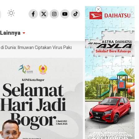
Lainnya
Lainnya
 Ilmuwan Ciptakan Virus Pakai AI
Ahli Ungkap Penampakan Permukaan 