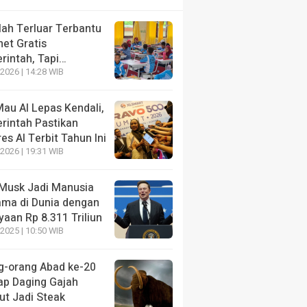
lah Terluar Terbantu
net Gratis
rintah, Tapi…
2026 | 14:28 WIB
au AI Lepas Kendali,
rintah Pastikan
es AI Terbit Tahun Ini
2026 | 19:31 WIB
 Musk Jadi Manusia
ama di Dunia dengan
aan Rp 8.311 Triliun
2025 | 10:50 WIB
g-orang Abad ke-20
ap Daging Gajah
t Jadi Steak