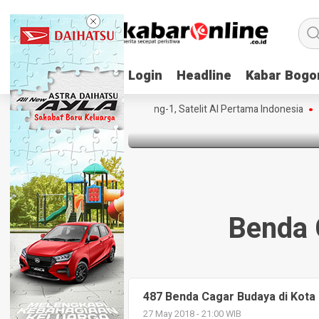
Login
Login
Headline
Headline
Kabar Bogo
Kabar Bogo
HEADLINE
487 Benda Cagar Budaya di K
a-fakta dan Spesifikasi Lampung-1, Satelit AI Pertama Indonesia
Daft
8 years ago
Benda 
487 Benda Cagar Budaya di Kota
27 May 2018 - 21:00 WIB