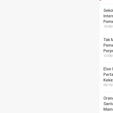
Seko
Inter
Peme
13/06/
Tak M
Peme
Perpr
12/06/
Elon
Pert
Kekay
05/10/
Oran
Sant
Mamu