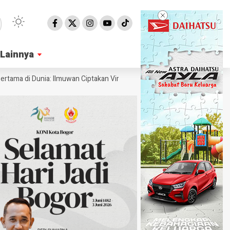
Lainnya
Lainnya
a di Dunia: Ilmuwan Ciptakan Virus Pakai AI
Ahli Ungkap Penampakan 