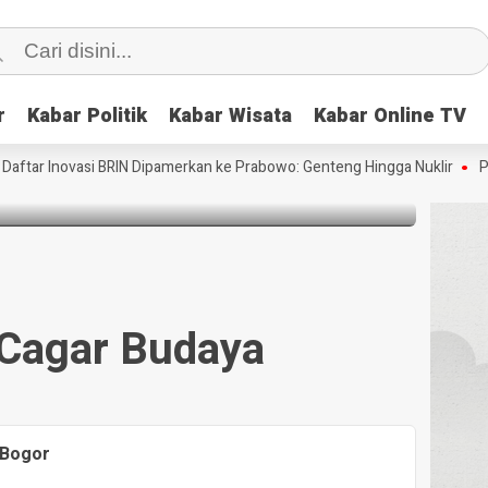
r
r
Kabar Politik
Kabar Politik
Kabar Wisata
Kabar Wisata
Kabar Online TV
Kabar Online TV
ota Bogor
ar Inovasi BRIN Dipamerkan ke Prabowo: Genteng Hingga Nuklir
Pertam
Cagar Budaya
 Bogor