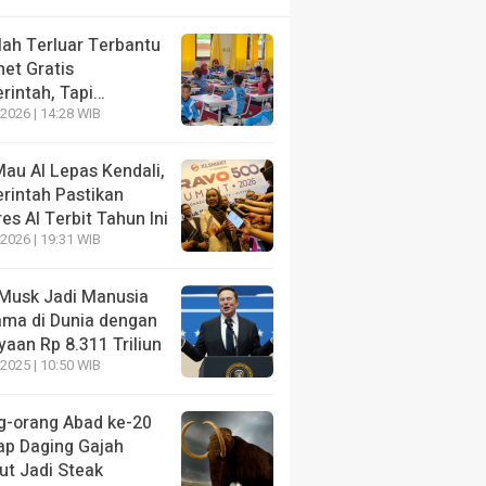
lah Terluar Terbantu
net Gratis
rintah, Tapi…
2026 | 14:28 WIB
au AI Lepas Kendali,
rintah Pastikan
es AI Terbit Tahun Ini
2026 | 19:31 WIB
 Musk Jadi Manusia
ama di Dunia dengan
aan Rp 8.311 Triliun
2025 | 10:50 WIB
g-orang Abad ke-20
ap Daging Gajah
t Jadi Steak